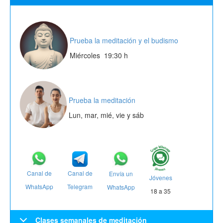
Prueba
la
meditación
y el budismo
Miércoles 19:30 h
Prueba la meditación
Lun, mar, mié, vie y sáb
Canal de
Canal de
Envía
un
Jóvenes
Telegram
WhatsApp
WhatsApp
18 a 35
Clases semanales de meditación