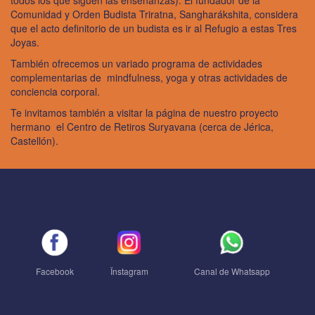
todos los que siguen las enseñanzas). El fundador de la
Comunidad y Orden Budista Triratna,
Sangharákshita
, considera
que el acto definitorio de un budista es ir al Refugio a estas Tres
Joyas.
También ofrecemos un variado programa de actividades
complementarias de mindfulness, yoga y otras actividades de
conciencia corporal.
Te invitamos también a visitar la página de nuestro proyecto
hermano el
Centro de Retiros Suryavana
(cerca de Jérica,
Castellón).
Facebook
Ïnstagram
Canal de Whatsapp