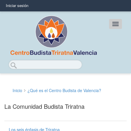
Pasar
Iniciar sesión
User
al
contenido
account
principal
Main
menu
navig
Buscar
Inicio
¿Qué es el Centro Budista de Valencia?
Sobrescribir
enlaces
La Comunidad Budista Triratna
de
ayuda
Los seis énfasis de Triratna