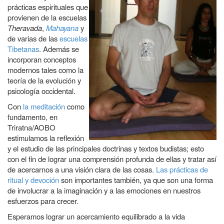
prácticas espirituales que
provienen de la escuelas
Theravada
,
Mahayana
y
de varias de las
escuelas
Tibetanas
. Además se
incorporan conceptos
modernos tales como la
teoría de la evolución y
psicología occidental.
Con
la meditación
como
fundamento, en
Triratna/AOBO
estimulamos la reflexión
y el estudio de las principales doctrinas y textos budistas; esto
con el fin de lograr una comprensión profunda de ellas y tratar así
de acercarnos a una visión clara de las cosas.
Las prácticas de
ritual y devoción
son importantes también, ya que son una forma
de involucrar a la imaginación y a las emociones en nuestros
esfuerzos para crecer.
Esperamos lograr un acercamiento equilibrado a la vida