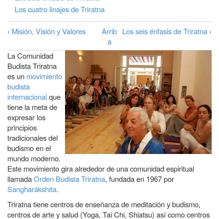
a
Los cuatro linajes de Triratna
la
‹
Misión, Visión y Valores
Arrib
Los seis énfasis de Triratna
›
Enlaces
navegación
a
transversales
La Comunidad
de
Budista Triratna
es un
movimiento
Book
budista
para
internacional
que
tiene la meta de
La
expresar los
Comunidad
principios
Budista
tradicionales del
budismo en el
Triratna
mundo moderno.
Este movimiento gira alrededor de una comunidad espiritual
llamada
Orden Budista Triratna
, fundada en 1967 por
Sangharákshita
.
Triratna tiene centros de enseñanza de meditación y budismo,
centros de arte y salud (Yoga, Tai Chi, Shiatsu) así como centros