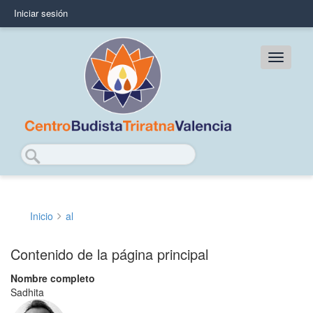
Pasar
Iniciar sesión
User
al
contenido
account
principal
Main
menu
navig
Buscar
Inicio
al
Sobrescribir
enlaces
Contenido de la página principal
de
Nombre completo
Sadhita
ayuda