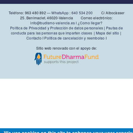
Teléfono: 963 480 892‬ —
WhatsApp
:
640 534 200
C/ Albocàsser
25. Benimaclet. 46020-Valencia Correo electrónico:
info@budismo-valencia.es I
¿Como llegar?
Política de Privacidad y Protección de datos personales
|
Pautas de
conducta para las personas que imparten clases
|
Mapa del sitio
|
Contacto
I
Política de cancelación y reembolso
I
Sitio web renovado con el apoyo de:
We use cookies on this site to enhance your user experi