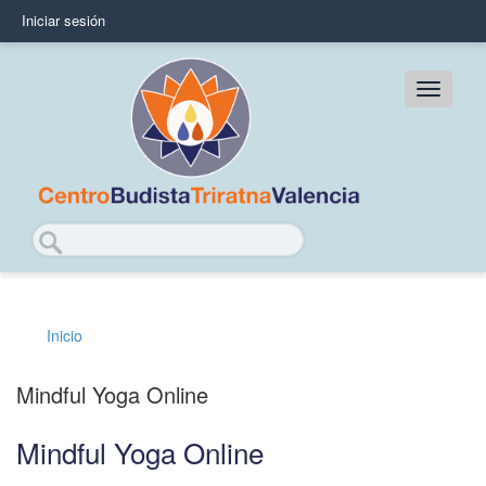
Pasar
Iniciar sesión
User
al
contenido
account
principal
Main
menu
navig
Buscar
Inicio
Sobrescribir
enlaces
Mindful Yoga Online
de
Mindful Yoga Online
ayuda