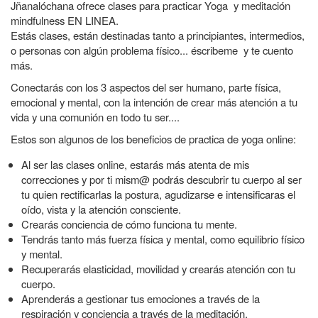
Jñanalóchana ofrece clases para practicar Yoga y meditación
a
mindfulness EN LINEA.
la
Estás clases, están destinadas tanto a principiantes, intermedios,
o
personas con algún problema físico
... éscribeme y te cuento
navegación
más.
Conectarás con los 3 aspectos del ser humano, parte física,
emocional y mental, con la intención de crear más atención a tu
vida y una comunión en todo tu ser....
Estos son algunos de los beneficios de practica de yoga online:
Al ser las clases online, estarás más atenta de mis
correcciones y por ti mism@ podrás descubrir tu cuerpo al ser
tu quien rectificarlas la postura, agudizarse e intensificaras el
oído, vista y la atención consciente.
Crearás conciencia de cómo funciona tu mente.
Tendrás tanto más fuerza física y mental, como equilibrio físico
y mental.
Recuperarás elasticidad, movilidad y crearás atención con tu
cuerpo.
Aprenderás a gestionar tus emociones a través de la
respiración y conciencia a través de la meditación.