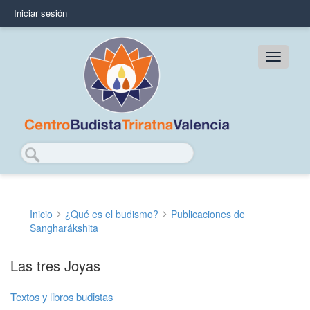
Pasar
Iniciar sesión
User
al
contenido
account
principal
Main
menu
navig
Buscar
Inicio
¿Qué es el budismo?
Publicaciones de
Sobrescribir
Sangharákshita
enlaces
Las tres Joyas
de
ayuda
Textos y libros budistas