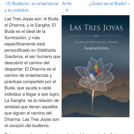
a
‹
El Budismo: su enseñanza
Arrib
¿Quien es el Buda?
›
Enlaces
a
y su práctica
la
transversales
Las Tres Joyas son: el Buda,
navegación
de
el Dharma, y la Sangha. El
Buda es el ideal de la
Book
Iluminación, y más
para
específicamente está
Las
personificado en Siddharta
Gauta­ma, el ser humano que
tres
descubrió el camino del
Joyas
despertar. El Dharma es el
camino de enseñanzas y
prácticas compartido por el
Buda, que ayuda a cada
individuo a llegar a ese logro.
La Sangha es la relación de
amistad que tienen aquellos
que siguen el camino del
Dharma. Las Tres Joyas son
el corazón del budismo.