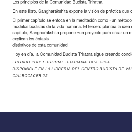
Los principios de la Comunidad Budista Triratna.
transversales
la
En este libro, Sangharákshita expone la visión de práctica que
de
navegación
El primer capítulo se enfoca en la meditación como «un método 
Book
modelos budistas de la vida humana. El tercero plantea la idea
para
capítulo, Sangharákshita propone «un proyecto para crear un 
explican los énfasis
Budismo
distintivos de esta comunidad.
para
Hoy en día, la Comunidad Budista Triratna sigue creando cond
hoy
EDITADO POR: EDITORIAL DHARMAMEGHA. 2024
y
DISPONIBLE EN LA LIBRERÍA DEL CENTRO BUDISTA DE VA
mañana
C/ALBOCÁCER 25.