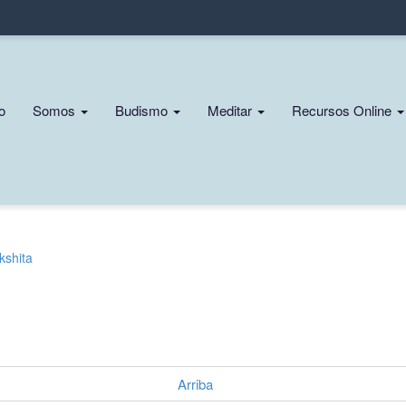
Pasar
al
contenido
principal
n
io
Somos
Budismo
Meditar
Recursos Online
gation
kshita
Arriba