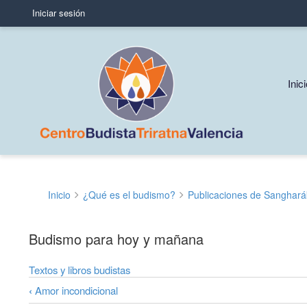
Iniciar sesión
User
account
menu
Mai
Inic
navi
Inicio
¿Qué es el budismo?
Publicaciones de Sanghará
Sobrescribir
enlaces
Budismo para hoy y mañana
de
Textos y libros budistas
ayuda
‹
Amor incondicional
a
Enlaces