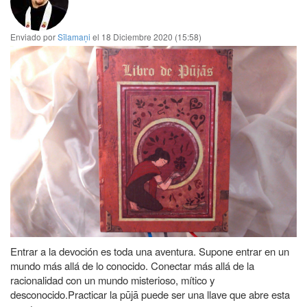
a
la
Enviado por
Sīlamaņi
el
18 Diciembre 2020 (15:58)
navegación
Entrar a la devoción es toda una aventura. Supone entrar en un
mundo más allá de lo conocido. Conectar más allá de la
racionalidad con un mundo misterioso, mítico y
desconocido.Practicar la pūjā puede ser una llave que abre esta