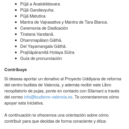
Pūjā a Avalokitésvara
Pūjā Gandavyuha.
Pūjā Matutina
Mantra de Vajrasattva y Mantra de Tara Blanca.
Ceremonia de Dedicación
Tiratana Vandanā.
Dhammapālaṃ Gāthā.
Del Yayamangala Gāthā.
Prajñāpāramitā Hṛdaya Sūtra
Guía de pronunciación
Contribuye
Si deseas aportar un donativo al Proyecto
Uddiyana
de reforma
del centro budista de Valencia, y además recibir este Libro
recopilatorio de pujas,
ponte en contacto con Silamani
a través
del correo
info@budismo-valencia.es
. Te comentaremos cómo
apoyar esta iniciativa.
A continuación te ofrecemos una orientación sobre cómo
contribuir para que decidas de forma consciente y ética: