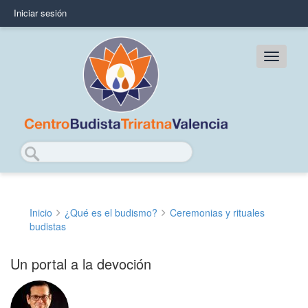
Pasar
Iniciar sesión
User
al
contenido
account
principal
Main
menu
navig
Buscar
Inicio
¿Qué es el budismo?
Ceremonias y rituales
Sobrescribir
budistas
enlaces
Un portal a la devoción
de
ayuda