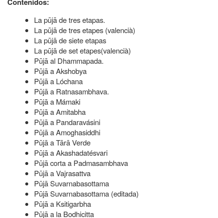
Contenidos:
La pūjā de tres etapas.
La pūjā de tres etapes (valencià)
La pūjā de siete etapas
La pūjā de set etapes(valencià)
Pūjā al Dhammapada.
Pūjā a Akshobya
Pūjā a Lóchana
Pūjā a Ratnasambhava.
Pūjā a Mámaki
Pūjā a Amitabha
Pūjā a Pandaravásini
Pūjā a Amoghasiddhi
Pūjā a Tārā Verde
Pūjā a Akashadatésvari
Pūjā corta a Padmasambhava
Pūjā a Vajrasattva
Pūjā Suvarnabasottama
Pūjā Suvarnabasottama (editada)
Pūjā a Ksitigarbha
Pūjā a la Bodhicitta