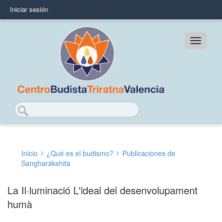
Pasar
Iniciar sesión
User
al
contenido
account
principal
Main
menu
navig
Buscar
Inicio
¿Qué es el budismo?
Publicaciones de
Sobrescribir
Sangharákshita
enlaces
La Il·luminació L'ideal del desenvolupament
de
humà
ayuda