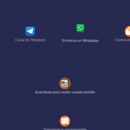
Envíanos un Whatsapp
Canal de Telegram
Correo el
Suscríbete para recibir nuestro boletín
Descargar la programación