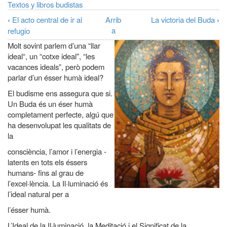
a
Textos y libros budistas
‹
El acto central de ir al
Arrib
La victoria del Buda
›
la
Enlaces
a
refugio
navegación
transversales
Molt sovint parlem d’una “llar
de
ideal“, un “cotxe ideal”, “les
vacances ideals”, però podem
Book
parlar d’un ésser humà ideal?
para
El budisme ens assegura que si.
La
Un Buda és un éser humà
Il·luminació
completament perfecte, algú que
ha desenvolupat les qualitats de
L'ideal
la
del
consciència, l’amor i l’energia -
desenvolupament
latents en tots els éssers
humà
humans- fins al grau de
l’excel·lència. La Il·luminació és
l’ideal natural per a
l’ésser humà.
L’Ideal de la Il·luminació, la Meditació i el Significat de la