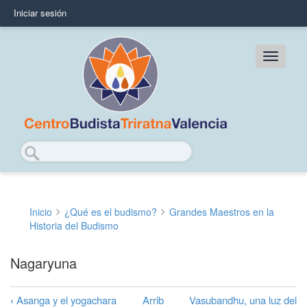
Pasar
Iniciar sesión
User
al
contenido
account
principal
Main
menu
navig
Buscar
Inicio
¿Qué es el budismo?
Grandes Maestros en la
Sobrescribir
Historia del Budismo
enlaces
Nagaryuna
de
ayuda
‹
Asanga y el yogachara
Arrib
Vasubandhu, una luz del