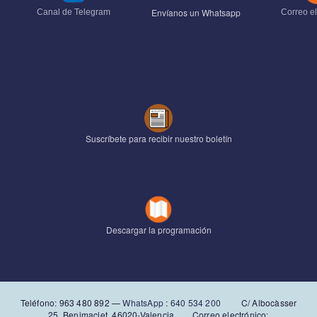
Envíanos un Whatsapp
Canal de Telegram
Correo el
Suscríbete para recibir nuestro boletín
Descargar la programación
Teléfono: 963 480 892‬ —
WhatsApp
:
640 534 200
C/ Albocàsser
25. Benimaclet. 46020-Valencia Correo electrónico: