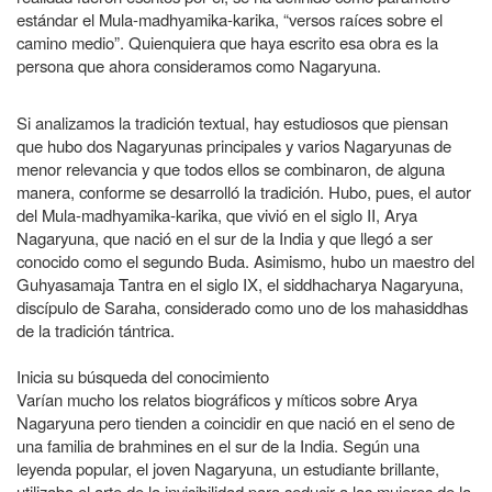
estándar el Mula-madhyamika-karika, “versos raíces sobre el
camino medio”. Quienquiera que haya escrito esa obra es la
persona que ahora consideramos como Nagaryuna.
Si analizamos la tradición textual, hay estudiosos que piensan
que hubo dos Nagaryunas principales y varios Nagaryunas de
menor relevancia y que todos ellos se combinaron, de alguna
manera, conforme se desarrolló la tradición. Hubo, pues, el autor
del Mula-madhyamika-karika, que vivió en el siglo II, Arya
Nagaryuna, que nació en el sur de la India y que llegó a ser
conocido como el segundo Buda. Asimismo, hubo un maestro del
Guhyasamaja Tantra en el siglo IX, el siddhacharya Nagaryuna,
discípulo de Saraha, considerado como uno de los mahasiddhas
de la tradición tántrica.
Inicia su búsqueda del conocimiento
Varían mucho los relatos biográficos y míticos sobre Arya
Nagaryuna pero tienden a coincidir en que nació en el seno de
una familia de brahmines en el sur de la India. Según una
leyenda popular, el joven Nagaryuna, un estudiante brillante,
utilizaba el arte de la invisibilidad para seducir a las mujeres de la