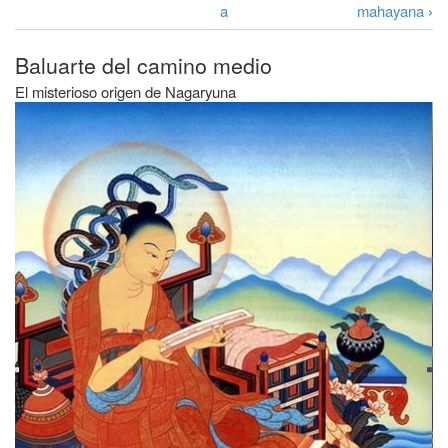
Enlaces
a
a
mahayana
›
transversales
la
de
Baluarte del camino medio
navegación
Book
El misterioso origen de Nagaryuna
para
Nagaryuna