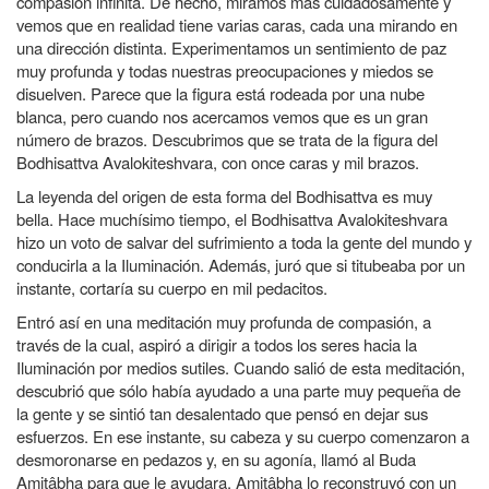
compasión infinita. De hecho, miramos más cuidadosamente y
vemos que en realidad tiene varias caras, cada una mirando en
una dirección distinta. Experimentamos un sentimiento de paz
muy profunda y todas nuestras preocupaciones y miedos se
disuelven. Parece que la figura está rodeada por una nube
blanca, pero cuando nos acercamos vemos que es un gran
número de brazos. Descubrimos que se trata de la figura del
Bodhisattva Avalokiteshvara, con once caras y mil brazos.
La leyenda del origen de esta forma del Bodhisattva es muy
bella. Hace muchísimo tiempo, el Bodhisattva Avalokiteshvara
hizo un voto de salvar del sufrimiento a toda la gente del mundo y
conducirla a la Iluminación. Además, juró que si titubeaba por un
instante, cortaría su cuerpo en mil pedacitos.
Entró así en una meditación muy profunda de compasión, a
través de la cual, aspiró a dirigir a todos los seres hacia la
Iluminación por medios sutiles. Cuando salió de esta meditación,
descubrió que sólo había ayudado a una parte muy pequeña de
la gente y se sintió tan desalentado que pensó en dejar sus
esfuerzos. En ese instante, su cabeza y su cuerpo comenzaron a
desmoronarse en pedazos y, en su agonía, llamó al Buda
Amitâbha para que le ayudara. Amitâbha lo reconstruyó con un