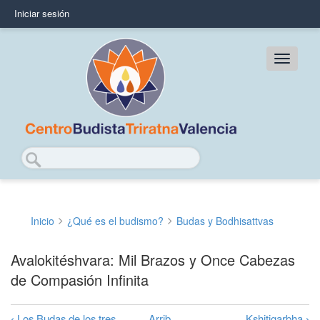
Pasar
Iniciar sesión
User
al
contenido
account
principal
Main
menu
navig
Buscar
Inicio
¿Qué es el budismo?
Budas y Bodhisattvas
Sobrescribir
enlaces
Avalokitéshvara: Mil Brazos y Once Cabezas
de Compasión Infinita
de
ayuda
‹
Los Budas de los tres
Arrib
Kshitigarbha
›