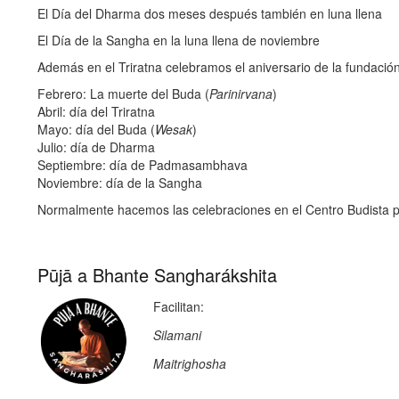
El Día del Dharma
dos meses después también en luna llena
la
El Día de la Sangha
en la luna llena de noviembre
navegación
Además en el Triratna celebramos el
aniversario de la fundación
Febrero: La muerte del Buda (
Parinirvana
)
Abril: día del Triratna
Mayo: día del Buda (
Wesak
)
Julio: día de Dharma
Septiembre: día de Padmasambhava
Noviembre: día de la Sangha
Normalmente hacemos las celebraciones en el Centro Budista p
Pūjā a Bhante Sangharákshita
Facilitan:
Silamani
Maitrighosha