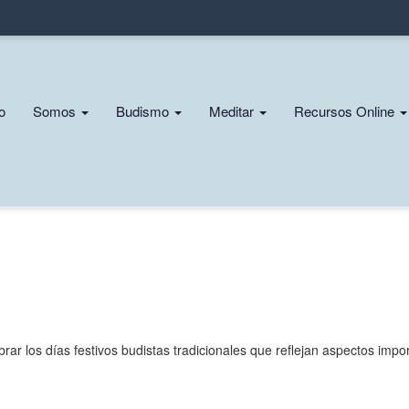
Pasar
al
contenido
principal
n
io
Somos
Budismo
Meditar
Recursos Online
gation
r los días festivos budistas tradicionales que reflejan aspectos impor