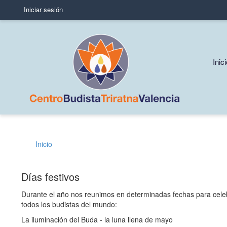
Iniciar sesión
User
account
menu
Mai
Inic
navi
Inicio
Sobrescribir
enlaces
Días festivos
de
Durante el año nos reunimos en determinadas fechas para celebra
ayuda
todos los budistas del mundo:
a
La iluminación del Buda
- la luna llena de mayo