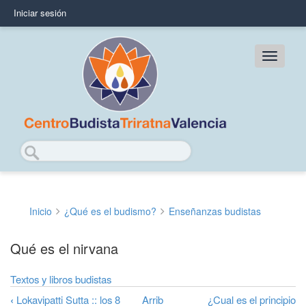
Pasar
Iniciar sesión
User
al
contenido
account
principal
Main
menu
navig
Buscar
Inicio
¿Qué es el budismo?
Enseñanzas budistas
Sobrescribir
enlaces
Qué es el nirvana
de
Textos y libros budistas
ayuda
‹
Lokavipatti Sutta :: los 8
Arrib
¿Cual es el principio