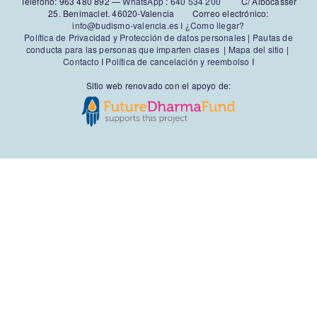
Teléfono: 963 480 892‬ —
WhatsApp
:
640 534 200
C/ Albocàsser
25. Benimaclet. 46020-Valencia Correo electrónico:
info@budismo-valencia.es I
¿Como llegar?
Política de Privacidad y Protección de datos personales
|
Pautas de
conducta para las personas que imparten clases
|
Mapa del sitio
|
Contacto
I
Política de cancelación y reembolso
I
Sitio web renovado con el apoyo de: