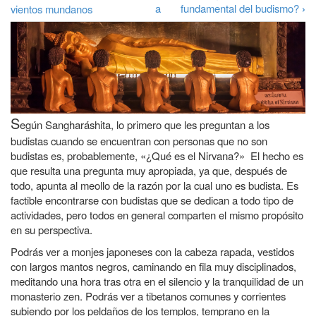
Enlaces
a
a
fundamental del budismo?
›
vientos mundanos
transversales
la
de
navegación
Book
para
Qué
S
es
egún Sangharáshita, lo primero que les preguntan a los
budistas cuando se encuentran con personas que no son
el
budistas es, probablemente, «¿Qué es el Nirvana?» El hecho es
nirvana
que resulta una pregunta muy apropiada, ya que, después de
todo, apunta al meollo de la razón por la cual uno es budista. Es
factible encontrarse con budistas que se dedican a todo tipo de
actividades, pero todos en general comparten el mismo propósito
en su perspectiva.
Podrás ver a monjes japoneses con la cabeza rapada, vestidos
con largos mantos negros, caminando en fila muy disciplinados,
meditando una hora tras otra en el silencio y la tranquilidad de un
monasterio zen. Podrás ver a tibetanos comunes y corrientes
subiendo por los peldaños de los templos, temprano en la