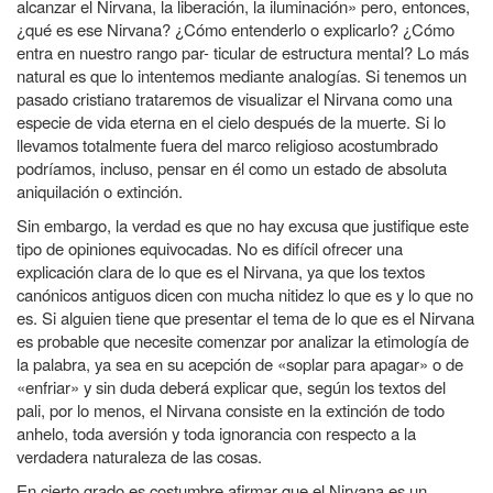
alcanzar el Nirvana, la liberación, la iluminación» pero, entonces,
¿qué es ese Nirvana? ¿Cómo entenderlo o explicarlo? ¿Cómo
entra en nuestro rango par- ticular de estructura mental? Lo más
natural es que lo intentemos mediante analogías. Si tenemos un
pasado cristiano trataremos de visualizar el Nirvana como una
especie de vida eterna en el cielo después de la muerte. Si lo
llevamos totalmente fuera del marco religioso acostumbrado
podríamos, incluso, pensar en él como un estado de absoluta
aniquilación o extinción.
Sin embargo, la verdad es que no hay excusa que justifique este
tipo de opiniones equivocadas. No es difícil ofrecer una
explicación clara de lo que es el Nirvana, ya que los textos
canónicos antiguos dicen con mucha nitidez lo que es y lo que no
es. Si alguien tiene que presentar el tema de lo que es el Nirvana
es probable que necesite comenzar por analizar la etimología de
la palabra, ya sea en su acepción de «soplar para apagar» o de
«enfriar» y sin duda deberá explicar que, según los textos del
pali, por lo menos, el Nirvana consiste en la extinción de todo
anhelo, toda aversión y toda ignorancia con respecto a la
verdadera naturaleza de las cosas.
En cierto grado es costumbre afirmar que el Nirvana es un