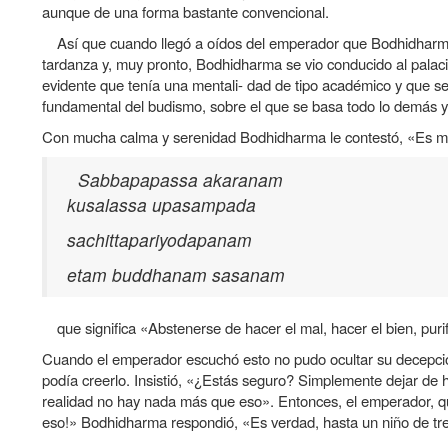
aunque de una forma bastante convencional.
​Así que cuando llegó a oídos del emperador que Bodhidharma, 
tardanza y, muy pronto, Bodhidharma se vio conducido al palaci
evidente que tenía una mentali- dad de tipo académico y que se
fundamental del budismo
, sobre el que se basa todo lo demás y
Con mucha calma y serenidad Bodhidharma le contestó, «Es muy
Sabbapapassa akaranam
kusalassa upasampada
sachittapariyodapanam
etam buddhanam sasanam
​que significa «Abstenerse de hacer el mal, hacer el bien, puri
Cuando el emperador escuchó esto no pudo ocultar su decepció
podía creerlo. Insistió, «¿Estás seguro? Simplemente dejar de
realidad no hay nada más que eso». Entonces, el emperador, que p
eso!» Bodhidharma respondió, «Es verdad, hasta un niño de tre