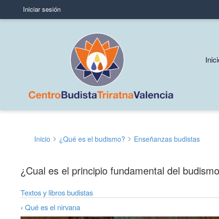
Iniciar sesión
User
account
menu
Mai
Inic
navi
Inicio
¿Qué es el budismo?
Enseñanzas budistas
Sobrescribir
enlaces
¿Cual es el principio fundamental del budism
de
Textos y libros budistas
ayuda
‹
Qué es el nirvana
a
Enlaces