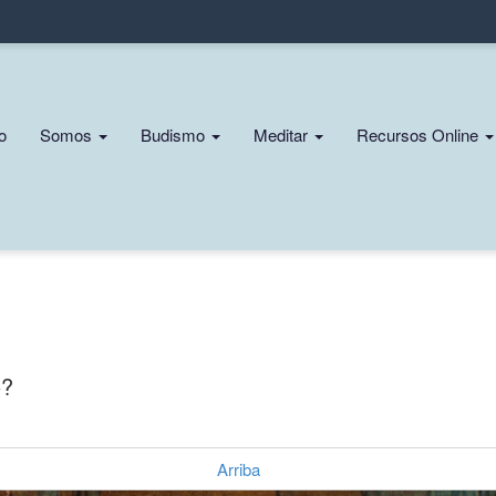
Pasar
al
contenido
principal
n
io
Somos
Budismo
Meditar
Recursos Online
gation
o?
Arriba