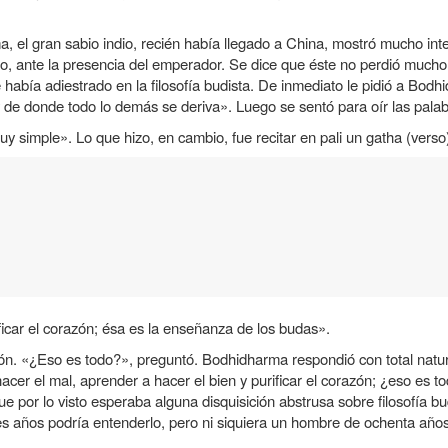
el gran sabio indio, recién había llegado a China, mostró mucho interé
o, ante la presencia del emperador. Se dice que éste no perdió mucho
 había adiestrado en la filosofía budista. De inmediato le pidió a B
 de donde todo lo demás se deriva». Luego se sentó para oír las pala
 simple». Lo que hizo, en cambio, fue recitar en pali un gatha (vers
ficar el corazón; ésa es la enseñanza de los budas».
n. «¿Eso es todo?», preguntó. Bodhidharma respondió con total natur
 hacer el mal, aprender a hacer el bien y purificar el corazón; ¿eso e
or lo visto esperaba alguna disquisición abstrusa sobre filosofía bud
s años podría entenderlo, pero ni siquiera un hombre de ochenta años