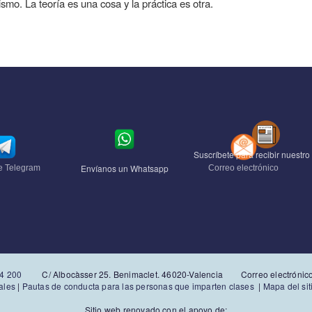
dismo. La teoría es una cosa y la práctica es otra.
Suscríbete para recibir nuestro 
Envíanos un Whatsapp
e Telegram
Correo electrónico
4 200
C/ Albocàsser 25. Benimaclet. 46020-Valencia Correo electrónic
ales
|
Pautas de conducta para las personas que imparten clases
|
Mapa del sit
Sitio web renovado con el apoyo de: