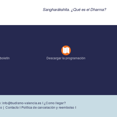
Sangharákshita. ¿Qué es el Dharma?
boletín
Descargar la programación
o:
info@budismo-valencia.es I
¿Como llegar?
io
|
Contacto
I
Política de cancelación y reembolso
I