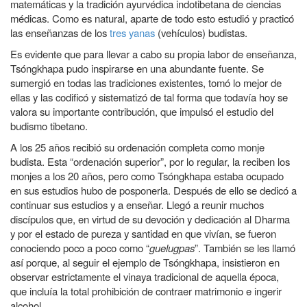
matemáticas y la tradición ayurvédica indotibetana de ciencias
médicas. Como es natural, aparte de todo esto estudió y practicó
las enseñanzas de los
tres yanas
(vehículos) budistas.
Es evidente que para llevar a cabo su propia labor de enseñanza,
Tsóngkhapa pudo inspirarse en una abundante fuente. Se
sumergió en todas las tradiciones existentes, tomó lo mejor de
ellas y las codificó y sistematizó de tal forma que todavía hoy se
valora su importante contribución, que impulsó el estudio del
budismo tibetano.
A los 25 años recibió su ordenación completa como monje
budista. Esta “ordenación superior”, por lo regular, la reciben los
monjes a los 20 años, pero como Tsóngkhapa estaba ocupado
en sus estudios hubo de posponerla. Después de ello se dedicó a
continuar sus estudios y a enseñar. Llegó a reunir muchos
discípulos que, en virtud de su devoción y dedicación al Dharma
y por el estado de pureza y santidad en que vivían, se fueron
conociendo poco a poco como “
guelugpas
”. También se les llamó
así porque, al seguir el ejemplo de Tsóngkhapa, insistieron en
observar estrictamente el vinaya tradicional de aquella época,
que incluía la total prohibición de contraer matrimonio e ingerir
alcohol.