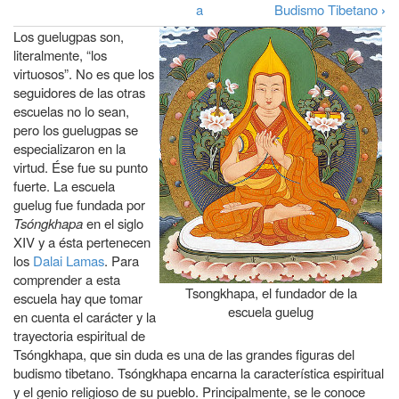
Enlaces
a
a
Budismo Tibetano
›
transversales
Los guelugpas son,
la
de
literalmente, “
los
navegación
virtuosos
”. No es que los
Book
seguidores de las otras
para
escuelas no lo sean,
La
pero los guelugpas se
especializaron en la
escuela
virtud. Ése fue su punto
guelug
fuerte. La escuela
guelug fue fundada por
Tsóngkhapa
en el siglo
XIV y a ésta pertenecen
los
Dalai Lamas
. Para
comprender a esta
Tsongkhapa, el fundador de la
escuela hay que tomar
escuela guelug
en cuenta el carácter y la
trayectoria espiritual de
Tsóngkhapa, que sin duda es una de las grandes figuras del
budismo tibetano. Tsóngkhapa encarna la característica espiritual
y el genio religioso de su pueblo. Principalmente, se le conoce