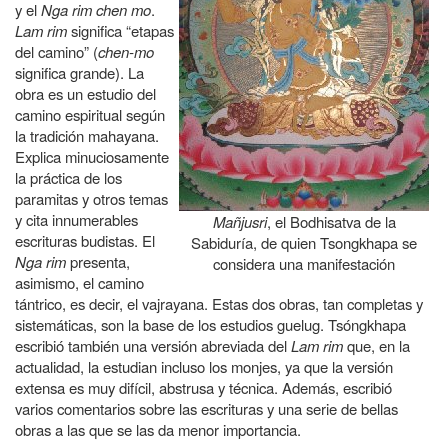
y el
Nga rim chen mo
.
Lam rim
significa “etapas
del camino” (
chen-mo
significa grande). La
obra es un estudio del
camino espiritual según
la tradición mahayana.
Explica minuciosamente
la práctica de los
paramitas y otros temas
y cita innumerables
Mañjusri
, el Bodhisatva de la
escrituras budistas. El
Sabiduría, de quien Tsongkhapa se
Nga rim
presenta,
considera una manifestación
asimismo, el camino
tántrico, es decir, el vajrayana. Estas dos obras, tan completas y
sistemáticas, son la base de los estudios guelug. Tsóngkhapa
escribió también una versión abreviada del
Lam rim
que, en la
actualidad, la estudian incluso los monjes, ya que la versión
extensa es muy difícil, abstrusa y técnica. Además, escribió
varios comentarios sobre las escrituras y una serie de bellas
obras a las que se las da menor importancia.