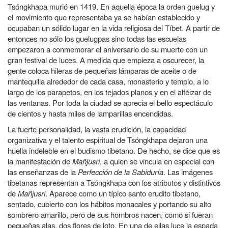
Tsóngkhapa murió en 1419. En aquella época la orden guelug y
el movimiento que representaba ya se habían establecido y
ocupaban un sólido lugar en la vida religiosa del Tíbet. A partir de
entonces no sólo los guelugpas sino todas las escuelas
empezaron a conmemorar el aniversario de su muerte con un
gran festival de luces. A medida que empieza a oscurecer, la
gente coloca hileras de pequeñas lámparas de aceite o de
mantequilla alrededor de cada casa, monasterio y templo, a lo
largo de los parapetos, en los tejados planos y en el alféizar de
las ventanas. Por toda la ciudad se aprecia el bello espectáculo
de cientos y hasta miles de lamparillas encendidas.
La fuerte personalidad, la vasta erudición, la capacidad
organizativa y el talento espiritual de Tsóngkhapa dejaron una
huella indeleble en el budismo tibetano. De hecho, se dice que es
la manifestación de
Mañjusri
, a quien se vincula en especial con
las enseñanzas de la
Perfección de la Sabiduría
. Las imágenes
tibetanas representan a Tsóngkhapa con los atributos y distintivos
de
Mañjusri
. Aparece como un típico santo erudito tibetano,
sentado, cubierto con los hábitos monacales y portando su alto
sombrero amarillo, pero de sus hombros nacen, como si fueran
pequeñas alas, dos flores de loto. En una de ellas luce la espada