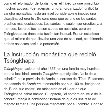
como el reformador del budismo en el Tíbet, ya que proscribió
muchos abusos. Fue, además, un gran organizador, unificó la
sangha monástica hasta un nivel considerable e impuso una
disciplina coherente . Se considera que es uno de los santos
eruditos más destacados. Los santos no suelen ser eruditos y, a
menudo, los eruditos no son santos en absoluto, pero en
Tsóngkhapa se daba esta fusión tan inusual. Era un estudioso
que, al mismo tiempo, llevaba una vida de santidad, combinando
ambos aspectos casi a la perfección.
La instrucción monástica que recibió
Tsóngkhapa
Tsóngkhapa
nació en el año 1357, en una familia muy humilde,
en una localidad llamada
Tsongkha
, que significa “valle de la
cebolla”, en la provincia de Amdo, al noreste del Tíbet. El famoso
monasterio de
Kumbum
, memorable por sus 100 mil imágenes
del Buda, fue construido más tarde en el lugar en que
Tsóngkhapa había nacido. Su epíteto, “el hombre del valle de la
cebolla”, refleja la convicción tibetana de que es una falta de
respeto llamar a una persona respetable por su nombre. Por eso