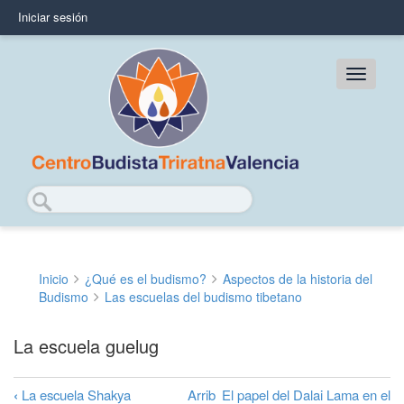
Pasar
Iniciar sesión
User
al
contenido
account
principal
Main
menu
navig
Buscar
Inicio
¿Qué es el budismo?
Aspectos de la historia del
Sobrescribir
Budismo
Las escuelas del budismo tibetano
enlaces
La escuela guelug
de
ayuda
‹
La escuela Shakya
Arrib
El papel del Dalai Lama en el