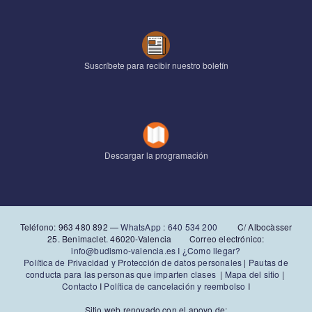
Suscríbete para recibir nuestro boletín
Descargar la programación
Teléfono: 963 480 892‬ —
WhatsApp
:
640 534 200
C/ Albocàsser
25. Benimaclet. 46020-Valencia Correo electrónico:
info@budismo-valencia.es I
¿Como llegar?
Política de Privacidad y Protección de datos personales
|
Pautas de
conducta para las personas que imparten clases
|
Mapa del sitio
|
Contacto
I
Política de cancelación y reembolso
I
Sitio web renovado con el apoyo de: