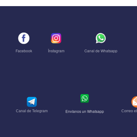
Facebook
Ïnstagram
Canal de Whatsapp
Envíanos un Whatsapp
Canal de Telegram
Correo el