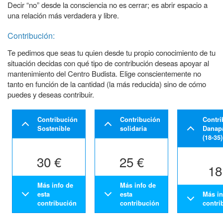
Decir “no” desde la consciencia no es cerrar; es abrir espacio a
una relación más verdadera y libre.
Contribución:
Te pedimos que seas tu quien desde tu propio conocimiento de tu
situación decidas con qué tipo de contribución deseas apoyar al
mantenimiento del Centro Budista. Elige conscientemente no
tanto en función de la cantidad (la más reducida) sino de cómo
puedes y deseas contribuir.
Contribución
Contribución
Contri
Sostenible
solidaria
Danapa
(18-35)
30 €
25 €
18
Más info de
Más info de
esta
esta
Más in
contribución
contribución
contri