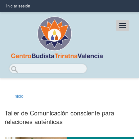
Pasar
Iniciar sesión
User
al
contenido
account
principal
Main
menu
navig
Buscar
Inicio
Sobrescribir
enlaces
Taller de Comunicación consciente para
relaciones auténticas
de
ayuda