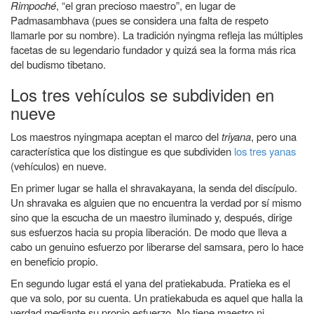
Rimpoché
, “el gran precioso maestro”, en lugar de
Padmasambhava (pues se considera una falta de respeto
llamarle por su nombre). La tradición nyingma refleja las múltiples
facetas de su legendario fundador y quizá sea la forma más rica
del budismo tibetano.
Los tres vehículos se subdividen en
nueve
Los maestros nyingmapa aceptan el marco del
triyana
, pero una
característica que los distingue es que subdividen
los tres yanas
(vehículos) en nueve.
En primer lugar se halla
el shravakayana,
la senda del discípulo.
Un shravaka es alguien que no encuentra la verdad por sí mismo
sino que la escucha de un maestro iluminado y, después, dirige
sus esfuerzos hacia su propia liberación. De modo que lleva a
cabo un genuino esfuerzo por liberarse del samsara, pero lo hace
en beneficio propio.
En segundo lugar está el yana del
pratiekabuda
. Pratieka es el
que va solo, por su cuenta. Un pratiekabuda es aquel que halla la
verdad mediante su propio esfuerzo. No tiene maestro ni