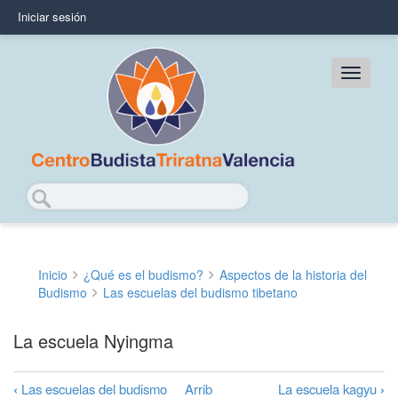
Pasar
Iniciar sesión
User
al
contenido
account
principal
Main
menu
navig
Buscar
Inicio
¿Qué es el budismo?
Aspectos de la historia del
Sobrescribir
Budismo
Las escuelas del budismo tibetano
enlaces
La escuela Nyingma
de
ayuda
‹
Las escuelas del budismo
Arrib
La escuela kagyu
›