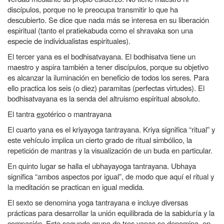
discípulos, porque no le preocupa transmitir lo que ha
descubierto. Se dice que nada más se interesa en su liberación
espiritual (tanto el pratiekabuda como el shravaka son una
especie de individualistas espirituales).
El tercer yana es el
bodhisatvayana
. El bodhisatva tiene un
maestro y aspira también a tener discípulos, porque su objetivo
es alcanzar la iluminación en beneficio de todos los seres. Para
ello practica los seis (o diez) paramitas (perfectas virtudes). El
bodhisatvayana es la senda del altruismo espiritual absoluto.
El tantra
ex
otérico o mantrayana
El cuarto yana es el
kriyayoga tantrayana
. Kriya significa “ritual” y
este vehículo implica un cierto grado de ritual simbólico, la
repetición de mantras y la visualización de un buda en particular.
En quinto lugar se halla el
ubhayayoga tantrayana.
Ubhaya
significa “ambos aspectos por igual”, de modo que aquí el ritual y
la meditación se practican en igual medida.
El sexto se denomina
yoga tantrayana
e incluye diversas
prácticas para desarrollar la unión equilibrada de la sabiduría y la
compasión. Este segundo grupo de tres yanas se denomina, en