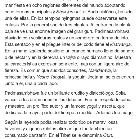
manifiesta en ocho regiones diferentes del mundo adoptando
ocho formas principales y
Shakyamuni
, el Buda histórico, ha sido
una de ellas. En los templos nyingmas puede observarse este
énfasis. Por lo general son de tres plantas. Al entrar en la planta
baja se ve una enorme imagen del gran guru Padmasambhava
ataviado con vestiduras reales y un sombrero en forma de loto.
Está sentado y en el pliegue interior del codo tiene el
khatvanga
.
En la mano izquierda sostiene un cráneo humano lleno de sangre
o de néctar y en la derecha un
vajra
o rayo diamantino. Muestra
su característica expresión sonriente, mas con un ligero aire de
fiereza. Es común que sus dos consortes,
Mandarava
, la
princesa india y
Yeshe Tsogya
l, la yoguini tibetana, se encuentren
junto a él, una a cada lado.
Padmasambhava fue un brillante erudito y dialectólogo. Solía
vencer a los brahmanes en los debates. Fue un respetado sabio
y maestro, un prolífico autor y un famoso yogui y asceta, que
dedicaba la mayor parte del tiempo a meditar. Además fue mago.
Según la leyenda podía realizar todo tipo de maravillosas
hazañas y algunos relatos afirman que fue también un
consumado danzarín. En el Tíbet se le denomina
Guru