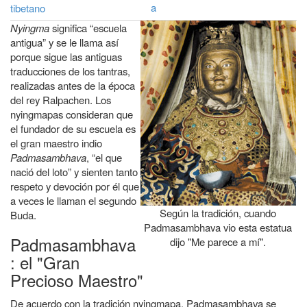
Enlaces
a
a
tibetano
transversales
Nyingma
significa “escuela
la
de
antigua”
y se le llama así
navegación
porque sigue las antiguas
Book
traducciones de los tantras,
para
realizadas antes de la época
La
del rey Ralpachen. Los
nyingmapas consideran que
escuela
el fundador de su escuela es
Nyingma
el gran maestro indio
Padmasambhava
, “el que
nació del loto” y sienten tanto
respeto y devoción por él que
a veces le llaman el segundo
Según la tradición, cuando
Buda.
Padmasambhava vio esta estatua
Padmasambhava
dijo "Me parece a mí".
: el "Gran
Precioso Maestro"
De acuerdo con la tradición nyingmapa, Padmasambhava se