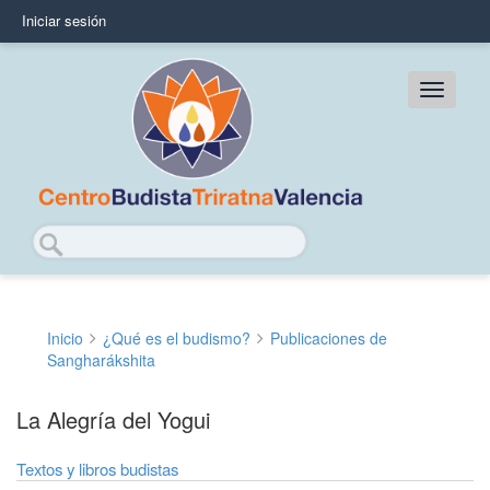
Pasar
Iniciar sesión
User
al
contenido
account
principal
Main
menu
navig
Buscar
Inicio
¿Qué es el budismo?
Publicaciones de
Sobrescribir
Sangharákshita
enlaces
La Alegría del Yogui
de
ayuda
Textos y libros budistas