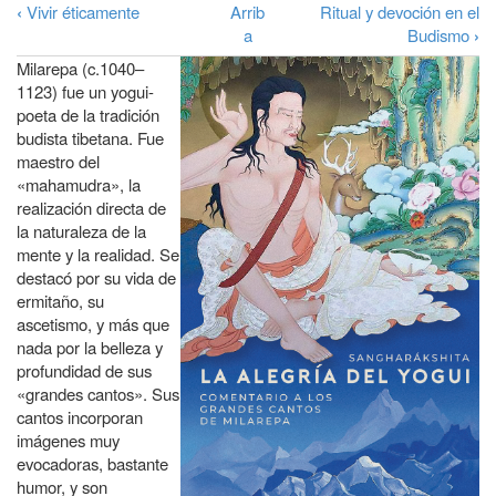
a
‹
Vivir éticamente
Arrib
Ritual y devoción en el
Enlaces
a
Budismo
›
la
transversales
Milarepa (c.1040–
navegación
de
1123) fue un yogui-
poeta de la tradición
Book
budista tibetana. Fue
para
maestro del
La
«mahamudra», la
realización directa de
Alegría
la naturaleza de la
del
mente y la realidad. Se
destacó por su vida de
Yogui
ermitaño, su
ascetismo, y más que
nada por la belleza y
profundidad de sus
«grandes cantos». Sus
cantos incorporan
imágenes muy
evocadoras, bastante
humor, y son