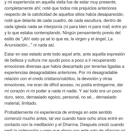
y mi experiencia en aquella visita fue de estar muy presente,
completamente ahí; noté que todos mis prejuicios anteriores
respecto de la catolicidad de aquellos sitios había desaparecido;
noté que delante de cada cuadro, de cada escultura, dentro de
cada iglesia nada se interponía (ni para bien ni para mal) entre yo
y lo que estaba contemplando. Ningún pensamiento previo del
estilo de "¡Ah! esto ya sé lo que es, la virgen y el ángel, La
Anunciación..." ni nada así.
Estar en ese estado ante todo aquel arte, ante aquella expresión
de belleza y cultura me ayudó poco a poco a ir recuperando
emociones diversas que había descartado por tenerlas ligadas a
experiencias desagradables anteriores. Por mi desagradable
relación con el credo cristiano/católico, la devoción y otras
emociones, me eran de difícil acceso, no podía entregarme, dar
mi corazón ni mi poder a nada ni nadie. Y así todo era un poco
duro, seco, demasiado egoico, personal, no sé... demasiado
material, limitado.
Probablemente mi experiencia de entrega en este sentido
comenzó mucho antes, tal vez cuando hace ocho años entré en
contacto con la meditación y el Dharma. Después creció cuando
pedí la ordenación y creo que ahora con este acto de afianzar mi