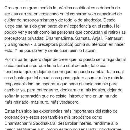
Creo que en gran medida la práctica espiritual es o debería de
ser esa carrera en crescendo en el compromiso o capacidad de
cuidar de nosotros mismos y de todo lo de alrededor. Desde
luego esa ha sido gran parte de mi experiencia en el retiro. He
podido ver y sentir como las personas que conducían el retiro (las
preceptoras privadas: Dhammadinna, Samata, Anjali, Ratnasuri,
y Sanghadevi - la preceptora pública) ponía su atención en hacer
esto. Y he podido ver y sentir cuan bien lo hacían.
Por mi parte, quiero dejar de creer que no puedo ser amiga de tal
o cual persona porque tiene tal o cual defecto, tal o cual
tendencia; quiero dejar de creer que no puedo cambiar tal o cual
cosa hasta que tal o cual cosa pase; quiero asumir más y más la
responsabilidad; no esperar a que nada ni nadie cambie para
cambiar yo, para entregarme, dedicarme a mis ideales, dejar de
soñar la separación que no existe, introducirme en un mundo
más refinado, más puro, más verdadero.
Estas han sido las experiencias más importantes del retiro de
ordenación y estos son también mis propósitos como
Dharmacharini Saddhakara: desarrollar interés, rendirme a lo
mejor, restituirme a mi propio estado no separado, introducirme