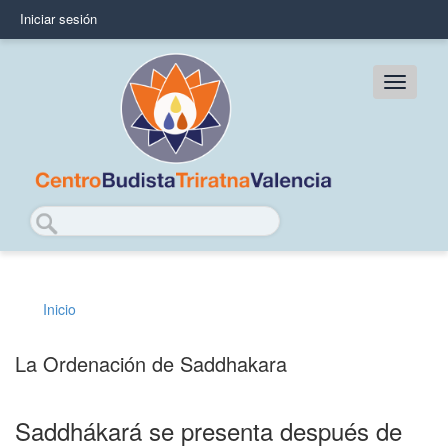
Pasar
Iniciar sesión
User
al
contenido
account
principal
Main
menu
navig
Buscar
Inicio
Sobrescribir
enlaces
La Ordenación de Saddhakara
de
ayuda
Saddhákará se presenta después de