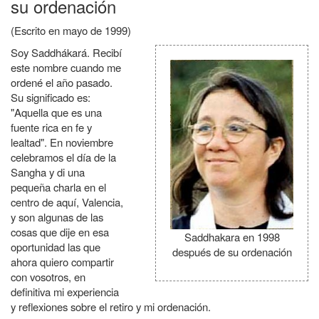
su ordenación
a
la
(Escrito en mayo de 1999)
Soy Saddhákará. Recibí
navegación
este nombre cuando me
ordené el año pasado.
Su significado es:
"Aquella que es una
fuente rica en fe y
lealtad". En noviembre
celebramos el día de la
Sangha y di una
pequeña charla en el
centro de aquí, Valencia,
y son algunas de las
cosas que dije en esa
Saddhakara en 1998
oportunidad las que
después de su ordenación
ahora quiero compartir
con vosotros, en
definitiva mi experiencia
y reflexiones sobre el retiro y mi ordenación.